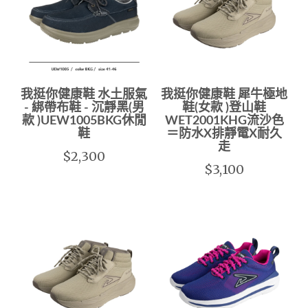
我挺你健康鞋 水土服氣
我挺你健康鞋 犀牛極地
- 綁帶布鞋 - 沉靜黑(男
鞋(女款 )登山鞋
款 )UEW1005BKG休閒
WET2001KHG流沙色
鞋
＝防水X排靜電X耐久
走
$2,300
$3,100