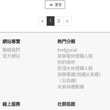
更多
«
1
2
»
網站導覽
熱門分類
聯絡我們
feelgreat
官方網站
排靜電休閒懶人鞋
豹豹極地
防潑水休閒懶人鞋
排靜電襪(短襪)(長襪)
（五指襪）
米其林運動襪
線上服務
社群追蹤