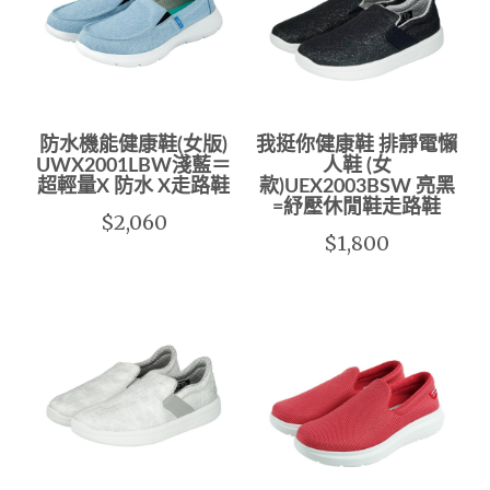
防水機能健康鞋(女版)
我挺你健康鞋 排靜電懶
UWX2001LBW淺藍＝
人鞋 (女
超輕量X 防水 X走路鞋
款)UEX2003BSW 亮黑
=紓壓休閒鞋走路鞋
$2,060
$1,800