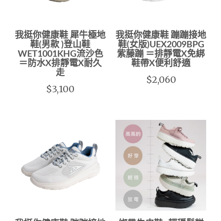
我挺你健康鞋 犀牛極地
我挺你健康鞋 蹦蹦接地
鞋(男款 )登山鞋
鞋(女版)UEX2009BPG
WET1001KHG流沙色
紫藤蹦 ＝排靜電X免綁
＝防水X排靜電X耐久
鞋帶X便利舒適
走
$2,060
$3,100