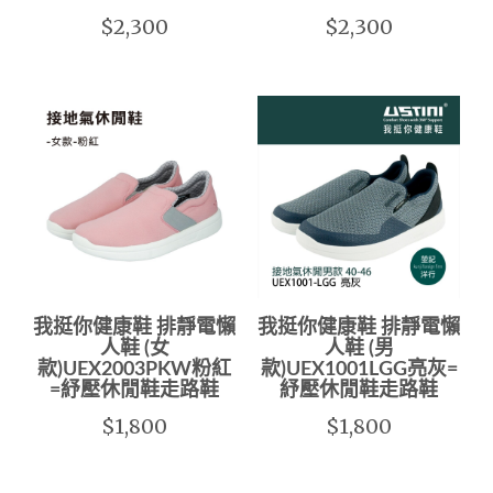
$2,300
$2,300
我挺你健康鞋 排靜電懶
我挺你健康鞋 排靜電懶
人鞋 (女
人鞋 (男
款)UEX2003PKW粉紅
款)UEX1001LGG亮灰=
=紓壓休閒鞋走路鞋
紓壓休閒鞋走路鞋
$1,800
$1,800