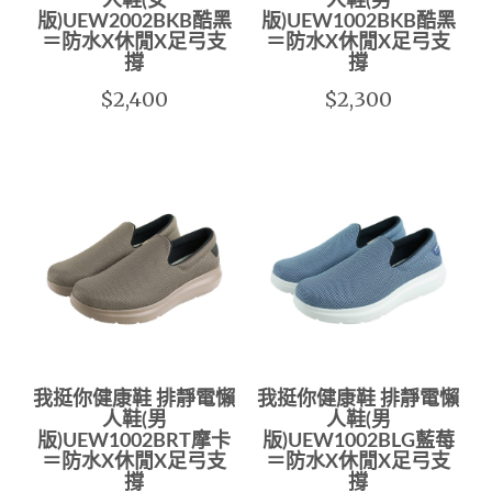
人鞋(女
人鞋(男
版)UEW2002BKB酷黑
版)UEW1002BKB酷黑
＝防水X休閒X足弓支
＝防水X休閒X足弓支
撐
撐
$2,400
$2,300
我挺你健康鞋 排靜電懶
我挺你健康鞋 排靜電懶
人鞋(男
人鞋(男
版)UEW1002BRT摩卡
版)UEW1002BLG藍莓
＝防水X休閒X足弓支
＝防水X休閒X足弓支
撐
撐