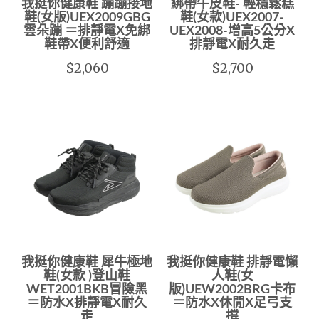
我挺你健康鞋 蹦蹦接地
綁帶牛皮鞋- 輕穩鬆糕
鞋(女版)UEX2009GBG
鞋(女款)UEX2007-
雲朵蹦 ＝排靜電X免綁
UEX2008-增高5公分X
鞋帶X便利舒適
排靜電X耐久走
$2,060
$2,700
我挺你健康鞋 犀牛極地
我挺你健康鞋 排靜電懶
鞋(女款 )登山鞋
人鞋(女
WET2001BKB冒險黑
版)UEW2002BRG卡布
＝防水X排靜電X耐久
＝防水X休閒X足弓支
走
撐