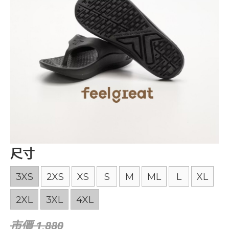
尺寸
3XS
2XS
XS
S
M
ML
L
XL
2XL
3XL
4XL
市價 1,880