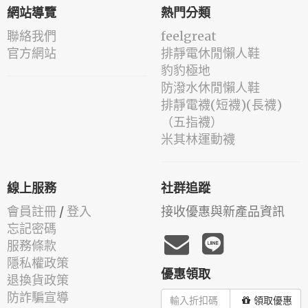
網站導覽
熱門分類
聯絡我們
feelgreat
官方網站
排靜電休閒懶人鞋
豹豹極地
防潑水休閒懶人鞋
排靜電襪(短襪)(長襪)
（五指襪）
米其林運動襪
線上服務
社群追蹤
會員註冊
/
登入
接收優惠與新產品資訊
忘記密碼
服務條款
隱私權政策
優惠領取
退換貨政策
防詐騙宣導
領取優惠