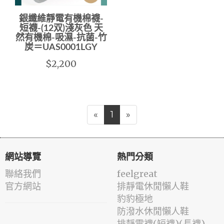
銀纖維靜電有機棉襪-
短襪-(12双)淺灰色 天
然有機棉-吸濕-抗菌-竹
炭＝UAS0001LGY
$2,200
«
1
»
網站導覽
熱門分類
聯絡我們
feelgreat
官方網站
排靜電休閒懶人鞋
豹豹極地
防潑水休閒懶人鞋
排靜電襪(短襪)(長襪)