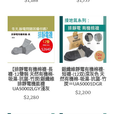
$1,188
$1,755
【排靜電有機棉襪-長
銀纖維靜電有機棉襪-
襪-12雙裝 天然有機棉-
短襪-(12双)深灰色 天
吸濕-抗菌-竹炭(銀纖維
然有機棉-吸濕-抗菌-竹
排靜電機能襪
炭＝UAS0001DGR
UAS0002LGY淺灰
$2,200
$2,280