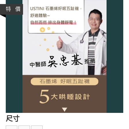
特 價
尺寸