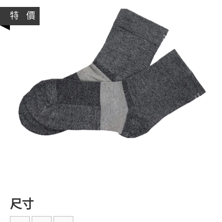
特 價
尺寸