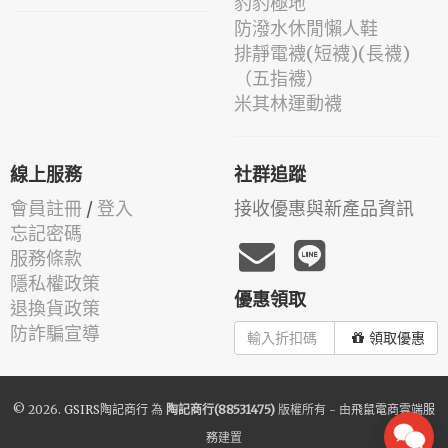
豹豹極地
防潑水休閒懶人鞋
排靜電襪(短襪)(長襪)
（五指襪）
米其林運動襪
線上服務
社群追蹤
會員註冊
/
登入
接收優惠與新產品資訊
忘記密碼
服務條款
隱私權政策
優惠領取
退換貨政策
防詐騙宣導
領取優惠
© 2026.
GSIRS陶記商行
為
陶記商行(88531475)
版權所有 - 由
飛鼠電商雲端服
務
建置