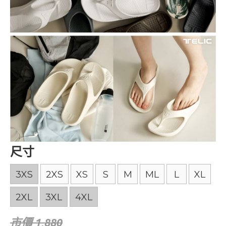
尺寸
3XS
2XS
XS
S
M
ML
L
XL
2XL
3XL
4XL
市價 1,880