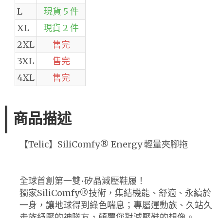
L
現貨 5 件
XL
現貨 2 件
2XL
售完
3XL
售完
4XL
售完
商品描述
【Telic】SiliComfy® Energy 輕量夾腳拖
全球首創第一雙•矽晶減壓鞋履！
獨家SiliComfy®技術，集結機能、舒適、永續於
一身，讓地球得到綠色喘息；專屬運動族、久站久
走族紓壓的神隊友，顛覆您對減壓鞋的想像。