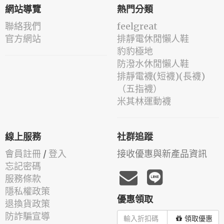
網站導覽
熱門分類
聯絡我們
feelgreat
官方網站
排靜電休閒懶人鞋
豹豹極地
防潑水休閒懶人鞋
排靜電襪(短襪)(長襪)
（五指襪）
米其林運動襪
線上服務
社群追蹤
會員註冊
/
登入
接收優惠與新產品資訊
忘記密碼
服務條款
隱私權政策
優惠領取
退換貨政策
防詐騙宣導
領取優惠