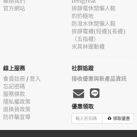
聯絡我們
feelgreat
官方網站
排靜電休閒懶人鞋
豹豹極地
防潑水休閒懶人鞋
排靜電襪(短襪)(長襪)
（五指襪）
米其林運動襪
線上服務
社群追蹤
會員註冊
/
登入
接收優惠與新產品資訊
忘記密碼
服務條款
隱私權政策
優惠領取
退換貨政策
防詐騙宣導
領取優惠