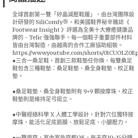
全球首創第一雙「矽晶減壓鞋履」，由台灣團隊設
計研發的 SiliComfy®，和美國鞋界秘辛雜誌《
Footwear Insight 》評選為全美十大療癒健康品
牌的 - Telic 強強聯手。每一個鞋子重要部件材料
皆由台灣製造，由越南的合作工廠協助組裝。
https://www.youtube.com/shorts/0ICUOLZ0E
●三合一桑足鞋，首創三款鞋墊任你換，每雙桑足
鞋包含三種鞋墊：桑足鞋墊、桑全身鞋墊、校正鞋
墊。
●桑足鞋墊、桑全身鞋墊附有 9+9 顆按摩珠，校正
鞋墊則是維持足弓挺立。
●中醫經絡科學 X 人體工學設計，針對穴位獨特按
摩珠，能活化足底筋膜、放鬆足底、小腿壓力。
●一雙兩穿，室內室外穿都OK，每天穿10-15分鐘