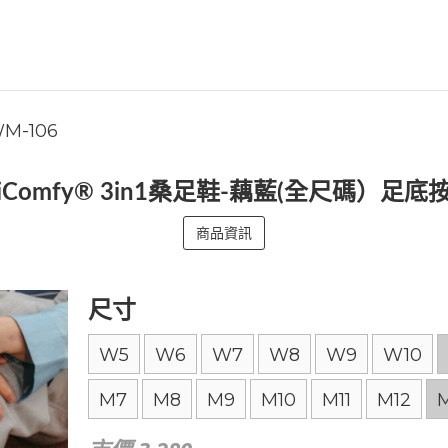
M-106
SiliComfy® 3in1桑足鞋-藕藍(全尺碼）
商品資訊
尺寸
W5
W6
W7
W8
W9
W10
M7
M8
M9
M10
M11
M12