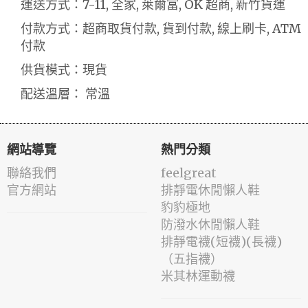
運送方式：7-11, 全家, 萊爾富, OK 超商, 新竹貨運
付款方式：超商取貨付款, 貨到付款, 線上刷卡, ATM
付款
供貨模式：現貨
配送溫層： 常溫
網站導覽
熱門分類
聯絡我們
feelgreat
官方網站
排靜電休閒懶人鞋
豹豹極地
防潑水休閒懶人鞋
排靜電襪(短襪)(長襪)
（五指襪）
米其林運動襪