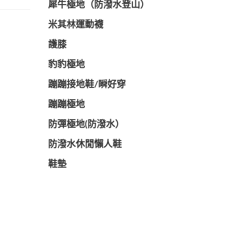
犀牛極地（防潑水登山）
米其林運動襪
護膝
豹豹極地
蹦蹦接地鞋/瞬好穿
蹦蹦極地
防彈極地(防潑水）
防潑水休閒懶人鞋
鞋墊