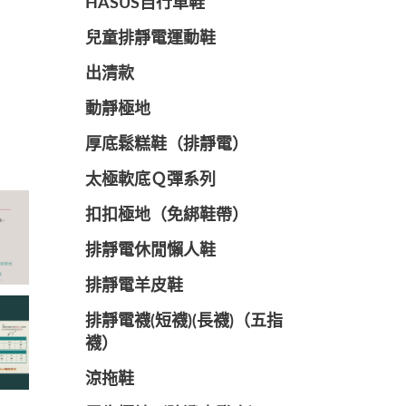
HASUS自行車鞋
兒童排靜電運動鞋
出清款
動靜極地
厚底鬆糕鞋（排靜電）
太極軟底Ｑ彈系列
扣扣極地（免綁鞋帶）
排靜電休閒懶人鞋
排靜電羊皮鞋
排靜電襪(短襪)(長襪)（五指
襪）
涼拖鞋