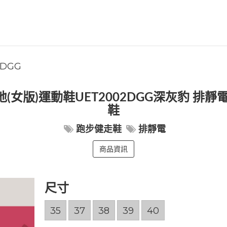
2DGG
(女版)運動鞋UET2002DGG深灰豹 排靜
鞋
跑步健走鞋
排靜電
商品資訊
尺寸
35
37
38
39
40