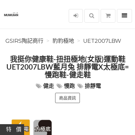
選單
GSIRS陶記商行
GSIRS陶記商行
豹豹極地
UET2007LBW
我挺你健康鞋-扭扭極地(女版)運動鞋
UET2007LBW藍月兔 排靜電X太極底=
慢跑鞋-健走鞋
健走
慢跑
排靜電
商品資訊
特 價