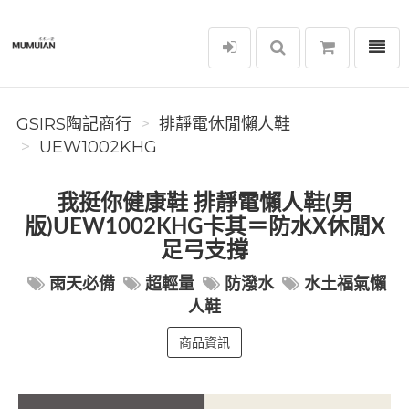
選單
GSIRS陶記商行
GSIRS陶記商行
排靜電休閒懶人鞋
UEW1002KHG
我挺你健康鞋 排靜電懶人鞋(男
版)UEW1002KHG卡其＝防水X休閒X
足弓支撐
雨天必備
超輕量
防潑水
水土福氣懶
人鞋
商品資訊