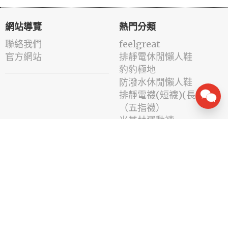
網站導覽
熱門分類
聯絡我們
feelgreat
官方網站
排靜電休閒懶人鞋
豹豹極地
防潑水休閒懶人鞋
排靜電襪(短襪)(長襪)
（五指襪）
米其林運動襪
線上服務
社群追蹤
會員註冊
/
登入
接收優惠與新產品資訊
忘記密碼
服務條款
隱私權政策
優惠領取
退換貨政策