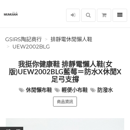
選單
GSIRS陶記商行
GSIRS陶記商行
排靜電休閒懶人鞋
UEW2002BLG
我挺你健康鞋 排靜電懶人鞋(女
版)UEW2002BLG藍莓＝防水X休閒X
足弓支撐
休閒懶布鞋
輕便小布鞋
防潑水
商品資訊