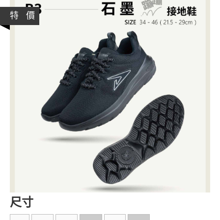
特 價
尺寸