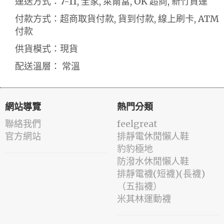
運送方式：7-11, 全家, 萊爾富, OK 超商, 新竹貨運
付款方式：超商取貨付款, 貨到付款, 線上刷卡, ATM
付款
供貨模式：現貨
配送溫層： 常溫
網站導覽
熱門分類
聯絡我們
feelgreat
官方網站
排靜電休閒懶人鞋
豹豹極地
防潑水休閒懶人鞋
排靜電襪(短襪)(長襪)
（五指襪）
米其林運動襪