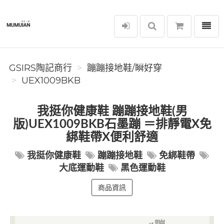
選單
GSIRS陶記商行
GSIRS陶記商行
蹦蹦接地鞋/瞬好穿
UEX1009BKB
我挺你健康鞋 蹦蹦接地鞋(男
版)UEX1009BKB石墨蹦 ＝排靜電X免
綁鞋帶X便利舒適
我挺你健康鞋
蹦蹦接地鞋
免綁鞋帶
大底運動鞋
黑色運動鞋
商品資訊