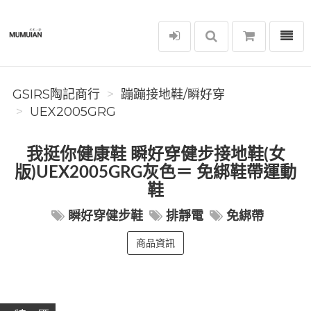
選單
GSIRS陶記商行
GSIRS陶記商行
蹦蹦接地鞋/瞬好穿
UEX2005GRG
我挺你健康鞋 瞬好穿健步接地鞋(女
版)UEX2005GRG灰色＝ 免綁鞋帶運動
鞋
瞬好穿健步鞋
排靜電
免綁帶
商品資訊