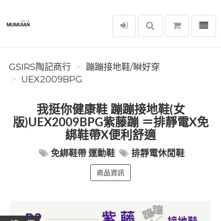
選單
GSIRS陶記商行
GSIRS陶記商行
蹦蹦接地鞋/瞬好穿
UEX2009BPG
我挺你健康鞋 蹦蹦接地鞋(女
版)UEX2009BPG紫藤蹦 ＝排靜電X免
綁鞋帶X便利舒適
免綁鞋帶 運動鞋
排靜電休閒鞋
商品資訊