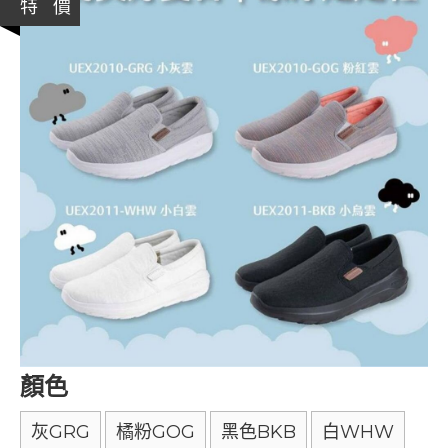
特 價
顏色
灰GRG
橘粉GOG
黑色BKB
白WHW