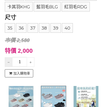
卡其羽KHG
藍羽毛BLG
紅羽毛RDG
尺寸
35
36
37
38
39
40
市價 2,580
特價 2,000
加入購物車