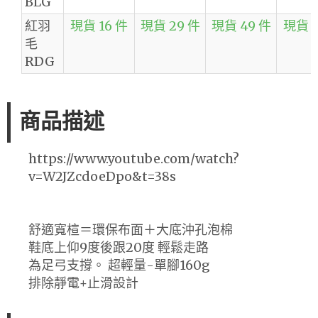
BLG
紅羽
現貨 16 件
現貨 29 件
現貨 49 件
現貨 2
毛
RDG
商品描述
https://www.youtube.com/watch?
v=W2JZcdoeDpo&t=38s
舒適寬楦＝環保布面＋大底沖孔泡棉
鞋底上仰9度後跟20度 輕鬆走路
為足弓支撐。 超輕量-單腳160g
排除靜電+止滑設計