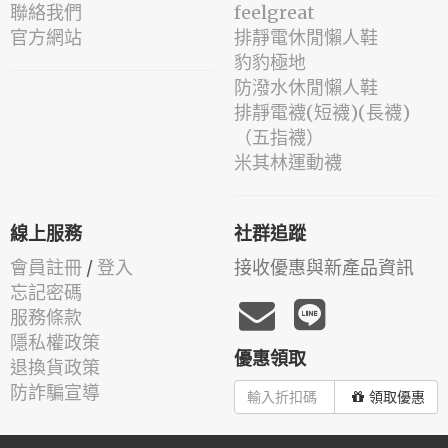
聯絡我們
feelgreat
官方網站
排靜電休閒懶人鞋
豹豹極地
防潑水休閒懶人鞋
排靜電襪(短襪)(長襪)
（五指襪）
米其林運動襪
線上服務
社群追蹤
會員註冊
/
登入
接收優惠與新產品資訊
忘記密碼
服務條款
隱私權政策
優惠領取
退換貨政策
防詐騙宣導
領取優惠