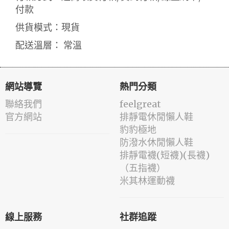
付款
供貨模式：現貨
配送溫層： 常溫
網站導覽
熱門分類
聯絡我們
feelgreat
官方網站
排靜電休閒懶人鞋
豹豹極地
防潑水休閒懶人鞋
排靜電襪(短襪)(長襪)
（五指襪）
米其林運動襪
線上服務
社群追蹤