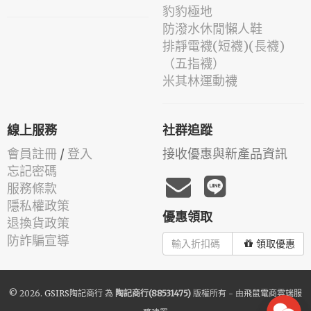
豹豹極地
防潑水休閒懶人鞋
排靜電襪(短襪)(長襪)
（五指襪）
米其林運動襪
線上服務
社群追蹤
會員註冊
/
登入
接收優惠與新產品資訊
忘記密碼
服務條款
隱私權政策
優惠領取
退換貨政策
防詐騙宣導
領取優惠
© 2026.
GSIRS陶記商行
為
陶記商行(88531475)
版權所有 - 由
飛鼠電商雲端服