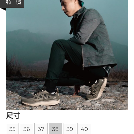
特 價
尺寸
35
36
37
38
39
40