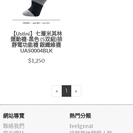
【Ustini】七層米其林
運動襪-黑色 (5双組)排
靜電功能襪 銀纖維襪
UAS0004BLK
$1,250
«
1
»
網站導覽
熱門分類
聯絡我們
feelgreat