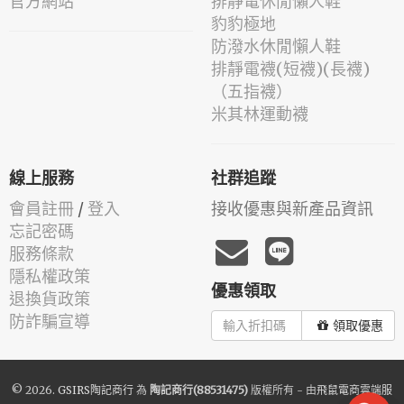
官方網站
排靜電休閒懶人鞋
豹豹極地
防潑水休閒懶人鞋
排靜電襪(短襪)(長襪)
（五指襪）
米其林運動襪
線上服務
社群追蹤
會員註冊
/
登入
接收優惠與新產品資訊
忘記密碼
服務條款
隱私權政策
優惠領取
退換貨政策
防詐騙宣導
領取優惠
© 2026.
GSIRS陶記商行
為
陶記商行(88531475)
版權所有 - 由
飛鼠電商雲端服