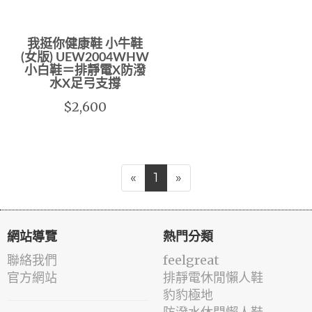
我挺你健康鞋 小牛鞋
(女版) UEW2004WHW
小白鞋＝排靜電X防潑
水X足弓支撐
$2,600
«
1
»
網站導覽
熱門分類
聯絡我們
feelgreat
官方網站
排靜電休閒懶人鞋
豹豹極地