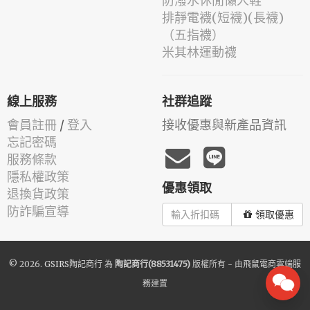
防潑水休閒懶人鞋
排靜電襪(短襪)(長襪)
（五指襪）
米其林運動襪
線上服務
社群追蹤
會員註冊
/
登入
接收優惠與新產品資訊
忘記密碼
服務條款
隱私權政策
優惠領取
退換貨政策
防詐騙宣導
領取優惠
© 2026.
GSIRS陶記商行
為
陶記商行(88531475)
版權所有 - 由
飛鼠電商雲端服
務
建置