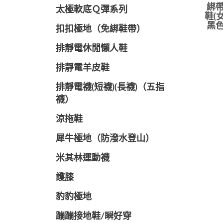
綁帶
太極軟底Ｑ彈系列
鞋(女
黑色
扣扣極地（免綁鞋帶）
排靜電休閒懶人鞋
排靜電羊皮鞋
排靜電襪(短襪)(長襪)（五指
襪）
涼拖鞋
犀牛極地（防潑水登山）
米其林運動襪
護膝
豹豹極地
蹦蹦接地鞋/瞬好穿