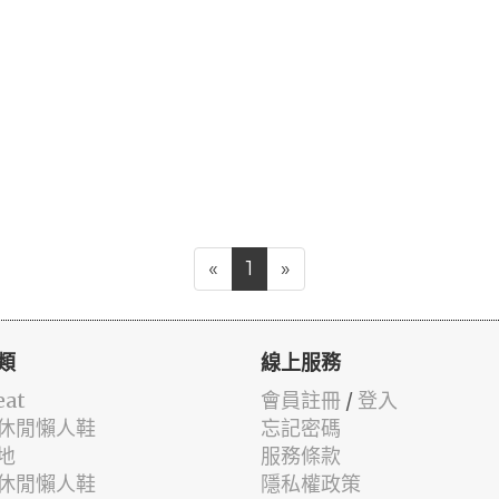
«
1
»
類
線上服務
eat
會員註冊
/
登入
休閒懶人鞋
忘記密碼
地
服務條款
休閒懶人鞋
隱私權政策