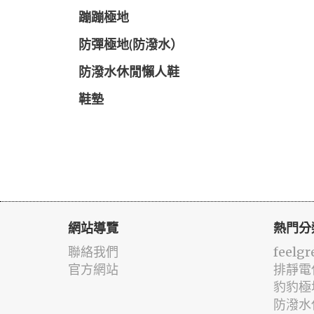
蹦蹦極地
防彈極地(防潑水）
防潑水休閒懶人鞋
鞋墊
網站導覽
熱門分
聯絡我們
feelgr
官方網站
排靜電
豹豹極
防潑水