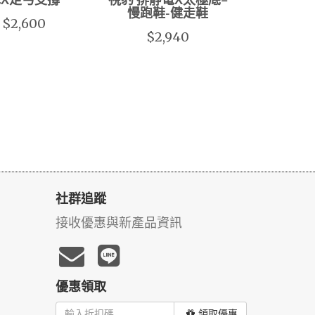
水X足弓支撐
視豹 排靜電X太極底=
慢跑鞋-健走鞋
$2,600
$2,940
社群追蹤
接收優惠與新產品資訊
優惠領取
領取優惠