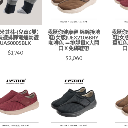
米其林-(兒童6雙）
我挺你健康鞋 綿綿接地
我挺你
長襪排靜電運動襪
鞋(女版)UEX2106BRY
鞋(女版
UAS0005BLK
咖啡色 ＝排靜電X大開
棗紅色
口Ｘ免綁鞋帶
口
$1,740
$2,060