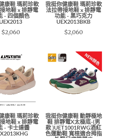
健康鞋 瑪莉珍軟
我挺你健康鞋 瑪莉珍軟
接地鞋 x 排靜電
法拉帶接地鞋 x 排靜電
能 - 四個顏色
功能 - 黑巧克力
UEX2013
UEX2013BKB
$2,060
$2,060
健康鞋 瑪莉珍軟
我挺你健康鞋 動靜極地
接地鞋 x 排靜電
鞋 排靜電X太極底-(男
能 - 卡士達醬
款 )UET1001RWG酒紅
EX2013KHG
色運動鞋 寬楦適合拇指