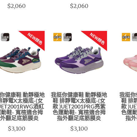
$2,060
$2,060
你健康鞋 動靜極地
我挺你健康鞋 動靜極地
我挺你
排靜電X太極底-(女
鞋 排靜電X太極底-(女
鞋 排
UET2001RWG酒紅
款 )UET2001PRG亮紫
款 )U
動鞋- 寬楦適合拇
色運動鞋- 寬楦適合拇
色運動
外翻足底筋膜炎
指外翻足底筋膜炎
指外
$3,100
$3,100