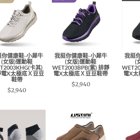
挺你健康鞋-小犀牛
我挺你健康鞋-小犀牛
我挺
(女版)運動鞋
(女版)運動鞋
(
T2003KHG(卡其)
WET2003BPB(紫) 排靜
WET20
靜電X太極底Ｘ豆豆
電X太極底Ｘ豆豆鞋帶
電X太
鞋帶
$2,940
$2,940