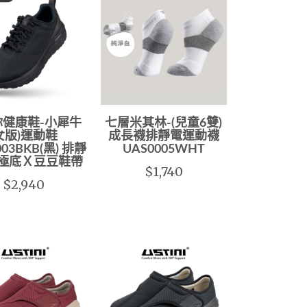
你健康鞋-小犀牛
七層米其林-(兒童6雙)
女版)運動鞋
成長襪排靜電運動襪
03BKB(黑) 排靜
UAS0005WHT
極底Ｘ豆豆鞋帶
$1,740
$2,940