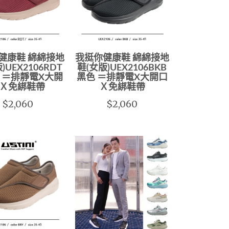
健康鞋 綿綿接地
我挺你健康鞋 綿綿接地
)UEX2106RDT
鞋(女版)UEX2106BKB
 ＝排靜電X大開
黑色 ＝排靜電X大開口
Ｘ免綁鞋帶
Ｘ免綁鞋帶
$2,060
$2,060