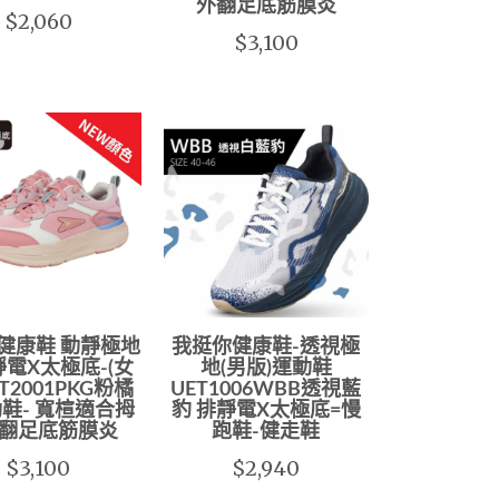
外翻足底筋膜炎
$2,060
$3,100
健康鞋 動靜極地
我挺你健康鞋-透視極
靜電X太極底-(女
地(男版)運動鞋
ET2001PKG粉橘
UET1006WBB透視藍
鞋- 寬楦適合拇
豹 排靜電X太極底=慢
翻足底筋膜炎
跑鞋-健走鞋
$3,100
$2,940