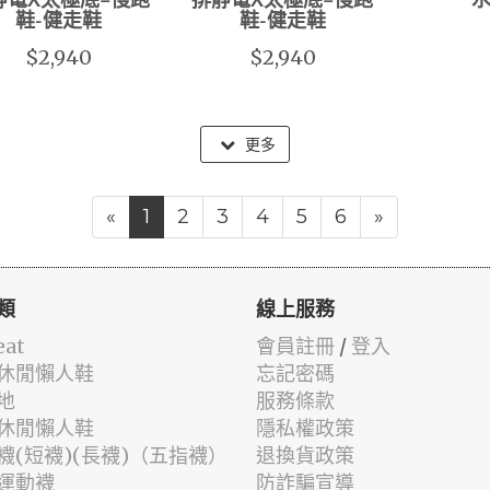
靜電X太極底=慢跑
排靜電X太極底=慢跑
鞋-健走鞋
鞋-健走鞋
$2,940
$2,940
更多
«
1
2
3
4
5
6
»
類
線上服務
eat
會員註冊
/
登入
休閒懶人鞋
忘記密碼
地
服務條款
休閒懶人鞋
隱私權政策
襪(短襪)(長襪)（五指襪）
退換貨政策
運動襪
防詐騙宣導