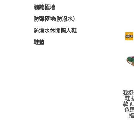
蹦蹦極地
防彈極地(防潑水）
防潑水休閒懶人鞋
鞋墊
我挺
鞋 
款 )
色運
指