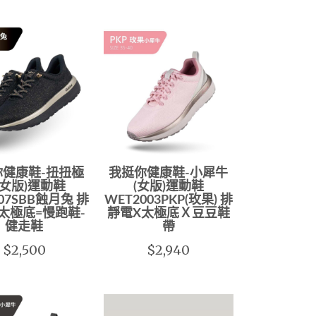
你健康鞋-扭扭極
我挺你健康鞋-小犀牛
(女版)運動鞋
(女版)運動鞋
007SBB蝕月兔 排
WET2003PKP(玫果) 排
太極底=慢跑鞋-
靜電X太極底Ｘ豆豆鞋
健走鞋
帶
$2,500
$2,940