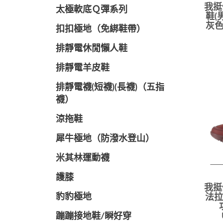
我挺
太極軟底Ｑ彈系列
鞋(
灰色
扣扣極地（免綁鞋帶）
排靜電休閒懶人鞋
排靜電羊皮鞋
排靜電襪(短襪)(長襪)（五指
襪）
涼拖鞋
犀牛極地（防潑水登山）
米其林運動襪
護膝
我挺
豹豹極地
法拉
蹦蹦接地鞋/瞬好穿