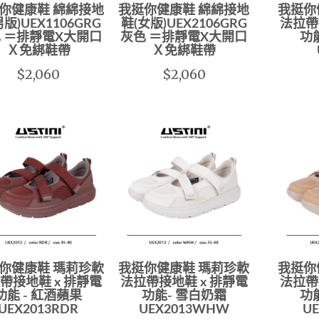
你健康鞋 綿綿接地
我挺你健康鞋 綿綿接地
我挺你
男版)UEX1106GRG
鞋(女版)UEX2106GRG
法拉帶
 ＝排靜電X大開口
灰色 ＝排靜電X大開口
功
Ｘ免綁鞋帶
Ｘ免綁鞋帶
$2,060
$2,060
你健康鞋 瑪莉珍軟
我挺你健康鞋 瑪莉珍軟
我挺你
帶接地鞋 x 排靜電
法拉帶接地鞋 x 排靜電
法拉帶
功能 - 紅酒蘋果
功能- 雪白奶霜
功
UEX2013RDR
UEX2013WHW
U