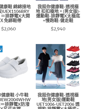
健康鞋 綿綿接地
我挺你健康鞋-透視極
)UEX1106BRY
地 扣扣極地。(男女版)-
 ＝排靜電X大開
運動鞋-排靜電X太極底
Ｘ免綁鞋帶
=慢跑鞋-健走鞋
$2,060
$2,940
你健康鞋 小牛鞋
我挺你健康鞋-透視極
 UEW2004WHW
地(男女版)運動鞋
＝排靜電X防潑
UET1006-UET2006 透