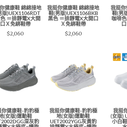
你健康鞋 綿綿接地
我挺你健康鞋 綿綿接地
我挺你
男版)UEX1106RDT
鞋(男版)UEX1106BKB
鞋(男版
色 ＝排靜電X大開
黑色 ＝排靜電X大開口
咖啡色
口Ｘ免綁鞋帶
Ｘ免綁鞋帶
口
$2,060
$2,060
挺你健康鞋-豹豹極
我挺你健康鞋-豹豹極
我挺
地(女版)運動鞋
地(女版)運動鞋
(女版)
T2002DGG深灰豹
UET2002YGG灰黃豹
小白鞋