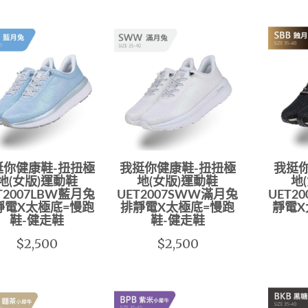
挺你健康鞋-扭扭極
我挺你健康鞋-扭扭極
我挺
地(女版)運動鞋
地(女版)運動鞋
地
T2007LBW藍月兔
UET2007SWW滿月兔
UET2
靜電X太極底=慢跑
排靜電X太極底=慢跑
靜電X
鞋-健走鞋
鞋-健走鞋
$2,500
$2,500