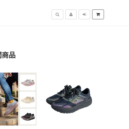
搜尋
關商品