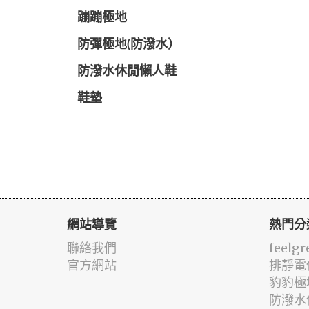
蹦蹦極地
防彈極地(防潑水）
防潑水休閒懶人鞋
鞋墊
網站導覽
熱門分
聯絡我們
feelgr
官方網站
排靜電
豹豹極
防潑水