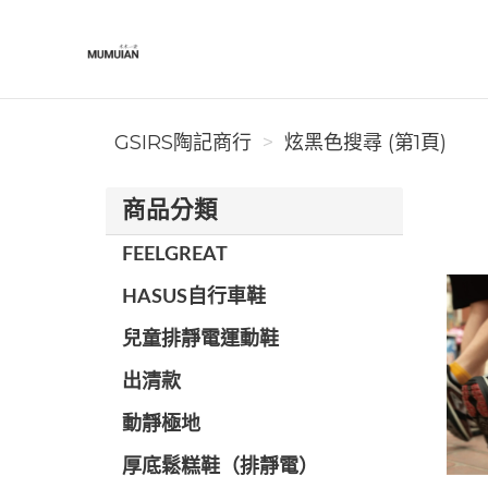
GSIRS陶記商行
GSIRS陶記商行
炫黑色搜尋 (第1頁)
商品分類
FEELGREAT
HASUS自行車鞋
兒童排靜電運動鞋
出清款
動靜極地
厚底鬆糕鞋（排靜電）