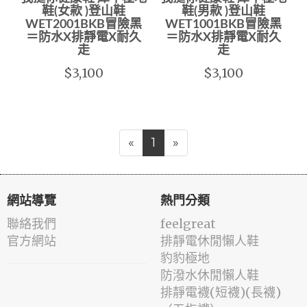
鞋(女款 )登山鞋
鞋(男款 )登山鞋
WET2001BKB冒險黑
WET1001BKB冒險黑
＝防水X排靜電X耐久
＝防水X排靜電X耐久
走
走
$3,100
$3,100
«
1
»
網站導覽
熱門分類
聯絡我們
feelgreat
官方網站
排靜電休閒懶人鞋
豹豹極地
防潑水休閒懶人鞋
排靜電襪(短襪)(長襪)