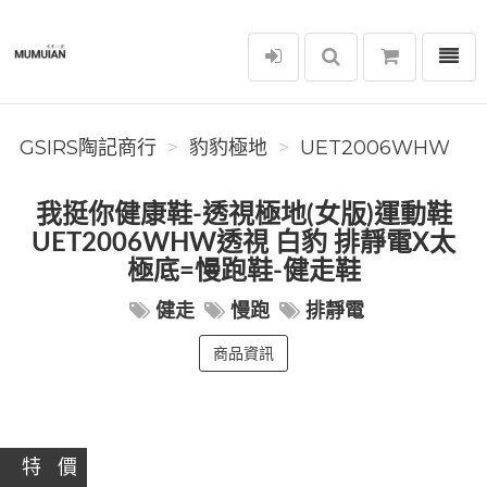
選單
GSIRS陶記商行
GSIRS陶記商行
豹豹極地
UET2006WHW
我挺你健康鞋-透視極地(女版)運動鞋
UET2006WHW透視 白豹 排靜電X太
極底=慢跑鞋-健走鞋
健走
慢跑
排靜電
商品資訊
特 價