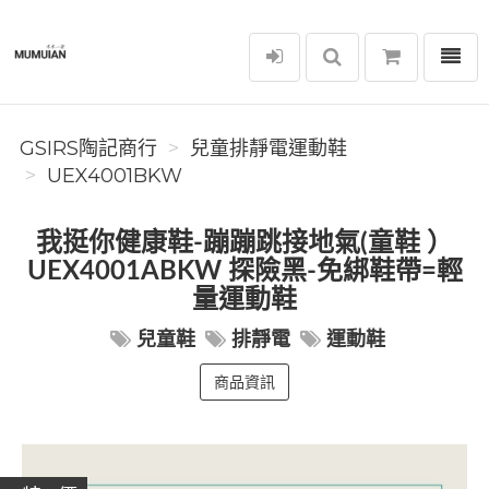
選單
GSIRS陶記商行
GSIRS陶記商行
兒童排靜電運動鞋
UEX4001BKW
我挺你健康鞋-蹦蹦跳接地氣(童鞋 ）
UEX4001ABKW 探險黑-免綁鞋帶=輕
量運動鞋
兒童鞋
排靜電
運動鞋
商品資訊