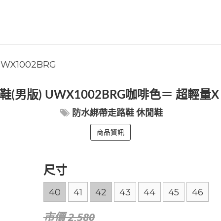
WX1002BRG
(男版) UWX1002BRG咖啡色＝ 超輕量X
防水綁帶走路鞋 休閒鞋
商品資訊
尺寸
40
41
42
43
44
45
46
市價 2,580