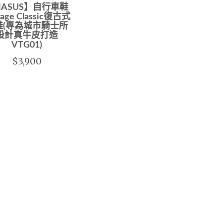
HASUS】自行車鞋
tage Classic復古式
鞋(專為城市騎士所
設計真牛皮打造
VTG01)
$3,900