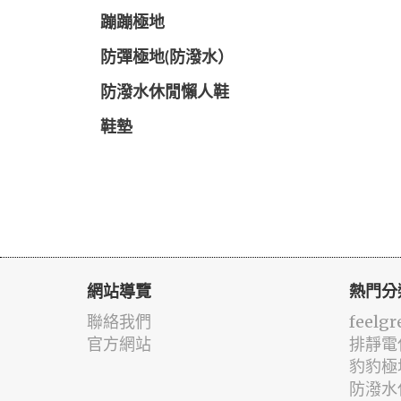
蹦蹦極地
防彈極地(防潑水）
防潑水休閒懶人鞋
鞋墊
網站導覽
熱門分
聯絡我們
feelgr
官方網站
排靜電
豹豹極
防潑水