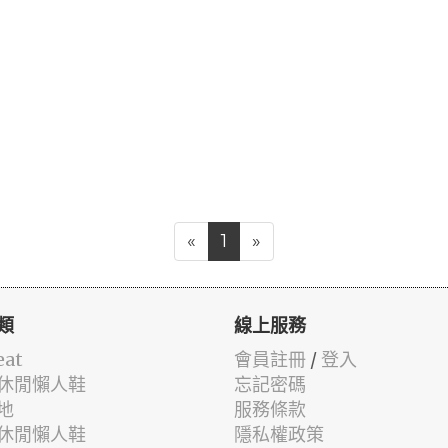
«
1
»
類
線上服務
eat
會員註冊
/
登入
休閒懶人鞋
忘記密碼
地
服務條款
休閒懶人鞋
隱私權政策