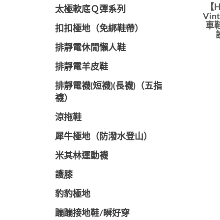
【
太極軟底Ｑ彈系列
Vin
車
扣扣極地（免綁鞋帶）
排靜電休閒懶人鞋
排靜電羊皮鞋
排靜電襪(短襪)(長襪)（五指
襪）
涼拖鞋
犀牛極地（防潑水登山）
米其林運動襪
護膝
豹豹極地
蹦蹦接地鞋/瞬好穿