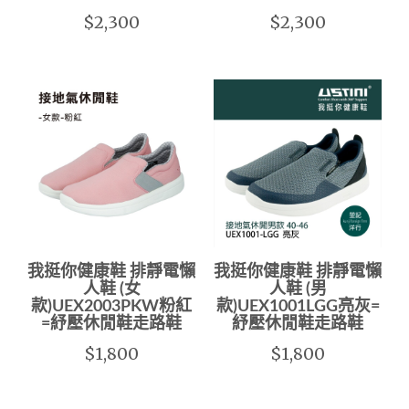
$2,300
$2,300
我挺你健康鞋 排靜電懶
我挺你健康鞋 排靜電懶
人鞋 (女
人鞋 (男
款)UEX2003PKW粉紅
款)UEX1001LGG亮灰=
=紓壓休閒鞋走路鞋
紓壓休閒鞋走路鞋
$1,800
$1,800