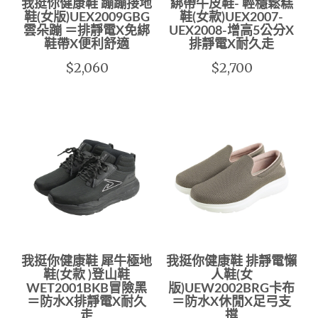
我挺你健康鞋 蹦蹦接地
綁帶牛皮鞋- 輕穩鬆糕
鞋(女版)UEX2009GBG
鞋(女款)UEX2007-
雲朵蹦 ＝排靜電X免綁
UEX2008-增高5公分X
鞋帶X便利舒適
排靜電X耐久走
$2,060
$2,700
我挺你健康鞋 犀牛極地
我挺你健康鞋 排靜電懶
鞋(女款 )登山鞋
人鞋(女
WET2001BKB冒險黑
版)UEW2002BRG卡布
＝防水X排靜電X耐久
＝防水X休閒X足弓支
走
撐