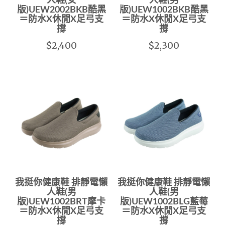
人鞋(女
人鞋(男
版)UEW2002BKB酷黑
版)UEW1002BKB酷黑
＝防水X休閒X足弓支
＝防水X休閒X足弓支
撐
撐
$2,400
$2,300
我挺你健康鞋 排靜電懶
我挺你健康鞋 排靜電懶
人鞋(男
人鞋(男
版)UEW1002BRT摩卡
版)UEW1002BLG藍莓
＝防水X休閒X足弓支
＝防水X休閒X足弓支
撐
撐