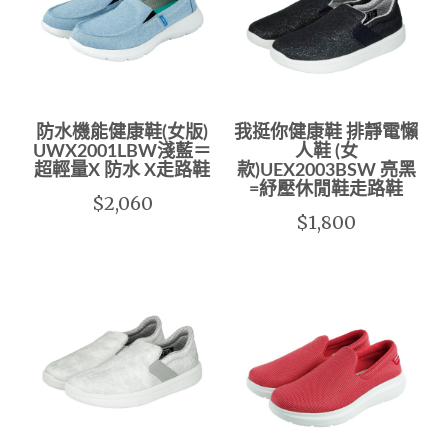
防水機能健康鞋(女版)
我挺你健康鞋 排靜電懶
UWX2001LBW淺藍＝
人鞋 (女
超輕量X 防水 X走路鞋
款)UEX2003BSW 亮黑
=紓壓休閒鞋走路鞋
$2,060
$1,800