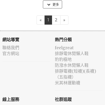
更多
«
1
2
»
網站導覽
熱門分類
聯絡我們
feelgreat
官方網站
排靜電休閒懶人鞋
豹豹極地
防潑水休閒懶人鞋
排靜電襪(短襪)(長襪)
（五指襪）
米其林運動襪
線上服務
社群追蹤