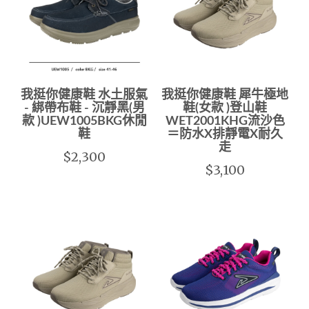
我挺你健康鞋 水土服氣
我挺你健康鞋 犀牛極地
- 綁帶布鞋 - 沉靜黑(男
鞋(女款 )登山鞋
款 )UEW1005BKG休閒
WET2001KHG流沙色
鞋
＝防水X排靜電X耐久
走
$2,300
$3,100