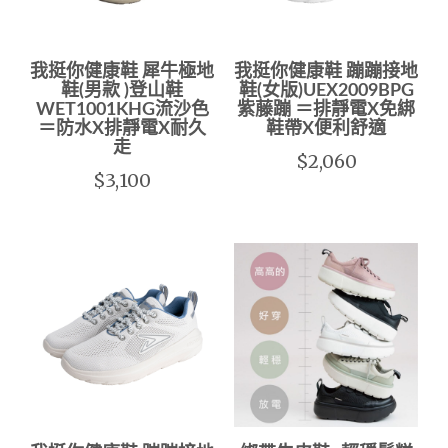
我挺你健康鞋 犀牛極地
我挺你健康鞋 蹦蹦接地
鞋(男款 )登山鞋
鞋(女版)UEX2009BPG
WET1001KHG流沙色
紫藤蹦 ＝排靜電X免綁
＝防水X排靜電X耐久
鞋帶X便利舒適
走
$2,060
$3,100