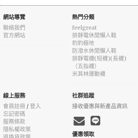
網站導覽
熱門分類
聯絡我們
feelgreat
官方網站
排靜電休閒懶人鞋
豹豹極地
防潑水休閒懶人鞋
排靜電襪(短襪)(長襪)
（五指襪）
米其林運動襪
線上服務
社群追蹤
會員註冊
/
登入
接收優惠與新產品資訊
忘記密碼
服務條款
隱私權政策
優惠領取
退換貨政策