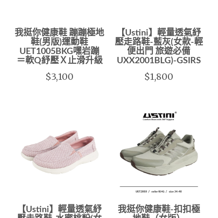
我挺你健康鞋 蹦蹦極地
【Ustini】輕量透氣紓
鞋(男版)運動鞋
壓走路鞋-藍灰(女款-輕
UET1005BKG嘿岩蹦
便出門 旅遊必備
＝軟Q紓壓Ｘ止滑升級
UXX2001BLG)-GSIRS
$3,100
$1,800
【Ustini】輕量透氣紓
我挺你健康鞋-扣扣極