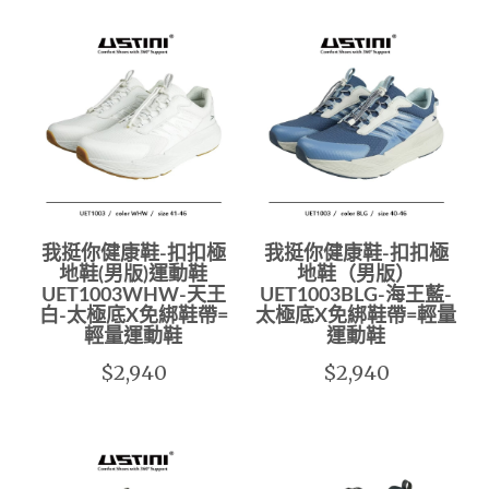
我挺你健康鞋-扣扣極
我挺你健康鞋-扣扣極
地鞋(男版)運動鞋
地鞋（男版）
UET1003WHW-天王
UET1003BLG-海王藍-
白-太極底X免綁鞋帶=
太極底X免綁鞋帶=輕量
輕量運動鞋
運動鞋
$2,940
$2,940