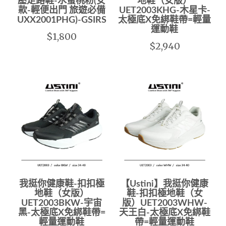
壓走路鞋-水蜜桃粉(女
地鞋（女版）
款-輕便出門 旅遊必備
UET2003KHG-木星卡-
UXX2001PHG)-GSIRS
太極底X免綁鞋帶=輕量
運動鞋
$1,800
$2,940
我挺你健康鞋-扣扣極
【Ustini】我挺你健康
地鞋（女版）
鞋-扣扣極地鞋（女
UET2003BKW-宇宙
版）UET2003WHW-
黑-太極底X免綁鞋帶=
天王白-太極底X免綁鞋
輕量運動鞋
帶=輕量運動鞋