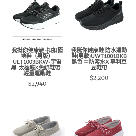
我挺你健康鞋-扣扣極
我挺你健康鞋 防水運動
地鞋（男版）
鞋(男款)UWT1001BKB
UET1003BKW-宇宙
黑色 ＝防潑水X 專利豆
黑-太極底X免綁鞋帶=
豆鞋帶
輕量運動鞋
$2,200
$2,940