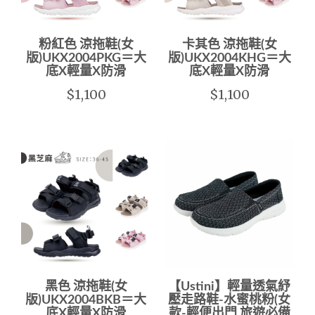
粉紅色 涼拖鞋(女
卡其色 涼拖鞋(女
版)UKX2004PKG＝大
版)UKX2004KHG＝大
底X輕量X防滑
底X輕量X防滑
$1,100
$1,100
黑色 涼拖鞋(女
【Ustini】輕量透氣紓
版)UKX2004BKB＝大
壓走路鞋-水蜜桃粉(女
底X輕量X防滑
款-輕便出門 旅遊必備