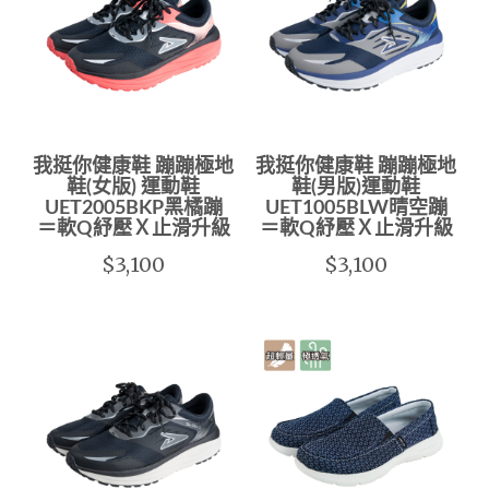
我挺你健康鞋 蹦蹦極地
我挺你健康鞋 蹦蹦極地
鞋(女版) 運動鞋
鞋(男版)運動鞋
UET2005BKP黑橘蹦
UET1005BLW晴空蹦
＝軟Q紓壓Ｘ止滑升級
＝軟Q紓壓Ｘ止滑升級
$3,100
$3,100