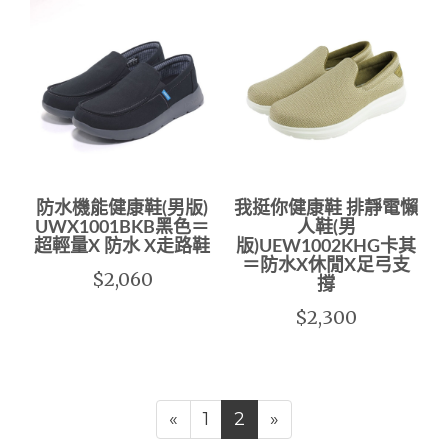
防水機能健康鞋(男版)
我挺你健康鞋 排靜電懶
UWX1001BKB黑色＝
人鞋(男
超輕量X 防水 X走路鞋
版)UEW1002KHG卡其
＝防水X休閒X足弓支
$2,060
撐
$2,300
«
1
2
»