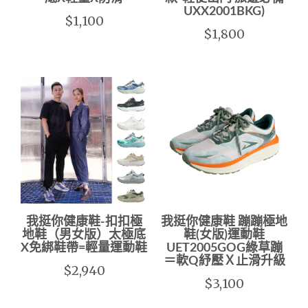
UXX2001BKG)
$1,100
$1,800
我挺你健康鞋-扣扣極
我挺你健康鞋 蹦蹦極地
地鞋（男女版）太極底
鞋(女版)運動鞋
X免綁鞋帶=輕量運動鞋
UET2005GOG綠草蹦
＝軟Q紓壓Ｘ止滑升級
$2,940
$3,100